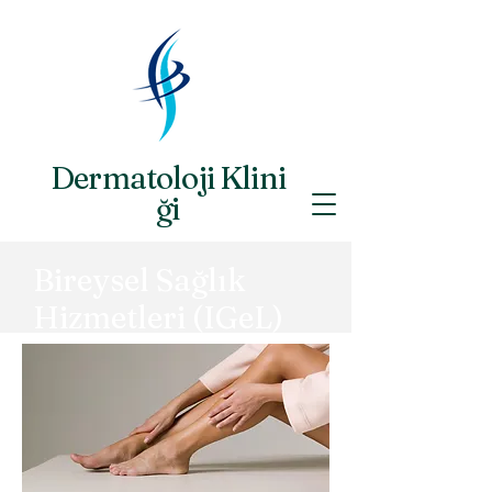
Dermatoloji
Klini
ği
Dr. Jutta Dues & Gökhan Mutluer
Bireysel Sağlık
Hizmetleri (IGeL)