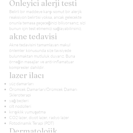
Önleyici alerji testi
Belirli bir maddeye karşı somut bir alerjik
reaksiyon belirtisi yoksa, ancak gelecekte
onunla temasa geçeceğinizi biliyorsanız, sizi
bunun için test etmemizi sağlayabilirsiniz.
akne tedavisi
Akne tedavisini tamamlayan makul
önlemler konusunda size tavsiyede
bulunmaktan mutluluk duyarız. Buna
örneğin masajlar ve anti-inflamatuar
kompresler dahildir.
lazer ilacı
yüz damarları
Örümcek Damarları/Örümcek Damarı
Skleroterapi
yağ bezleri
cilt nodülleri
kırışıklık yumuşatma
CO2 lazer, diyot lazer, radyo lazer
Fotodinamik Terapi (PDT)
Dermatolojik